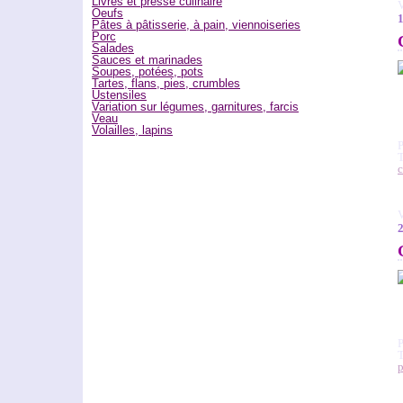
Livres et presse culinaire
V
Oeufs
Pâtes à pâtisserie, à pain, viennoiseries
Porc
Salades
Sauces et marinades
Soupes, potées, pots
Tartes, flans, pies, crumbles
Ustensiles
Variation sur légumes, garnitures, farcis
Veau
Volailles, lapins
c
V
2
p