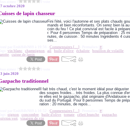
ous aimez ?
0 vote
17 octobre 2020
Cuisses de lapin chasseur
Fini l'été, voici l'automne et ses plats chauds gou
mands et bien réconfortants. On serez bien là au
coin du feu ! Ce plat convivial est facile à prépar
r. Pour 4 personnes Temps de préparation : 25 m
nutes, de cuisson : 50 minutes Ingrédients 4 cui
ses...
Posté par EmhH4bN69 à 19:56 -
Commentaires [
…
]
- Permalien [
#
]
Tags:
vin blanc
,
champignon
,
ail
,
huile d'olive
,
échalote
,
bouillon de volaille
,
arotte
,
cuisse de lapin
ous aimez ?
0 vote
3 juin 2020
Gazpacho traditionnel
Il fait très chaud, c'est le moment idéal pour déguster
des soupes froides... très froides. La plus connue d'e
re elles est le gazpacho, plat originaire d'Andalousie e
du sud du Portugal. Pour 8 personnes Temps de prép
ration : 20 minutes, de repos...
Posté par EmhH4bN69 à 16:52 -
Commentaires [
…
]
- Permalien [
#
]
Tags:
oignon
,
concombre
,
huile d'olive
,
tomate
,
céleri branche
,
gazpacho
,
oivron vert
,
vinaigre de vin