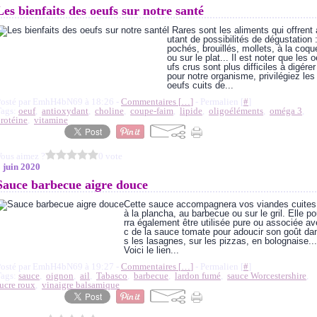
Les bienfaits des oeufs sur notre santé
l Rares sont les aliments qui offrent 
utant de possibilités de dégustation 
pochés, brouillés, mollets, à la coqu
ou sur le plat... Il est noter que les o
ufs crus sont plus difficiles à digérer
pour notre organisme, privilégiez les
oeufs cuits de...
Posté par EmhH4bN69 à 18:26 -
Commentaires [
…
]
- Permalien [
#
]
Tags:
oeuf
,
antioxydant
,
choline
,
coupe-faim
,
lipide
,
oligoéléments
,
oméga 3
,
rotéine
,
vitamine
ous aimez ?
0 vote
 juin 2020
Sauce barbecue aigre douce
Cette sauce accompagnera vos viandes cuites
à la plancha, au barbecue ou sur le gril. Elle p
rra également être utilisée pure ou associée av
c de la sauce tomate pour adoucir son goût da
s les lasagnes, sur les pizzas, en bolognaise...
Voici le lien...
Posté par EmhH4bN69 à 19:27 -
Commentaires [
…
]
- Permalien [
#
]
Tags:
sauce
,
oignon
,
ail
,
Tabasco
,
barbecue
,
lardon fumé
,
sauce Worcestershire
,
ucre roux
,
vinaigre balsamique