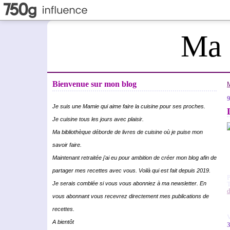
Ma 
Bienvenue sur mon blog
9
Je suis une Mamie qui aime faire la cuisine pour ses proches.
Je cuisine tous les jours avec plaisir.
Ma bibliothèque déborde de livres de cuisine où je puise mon
savoir faire.
Maintenant retraitée j'ai eu pour ambition de créer mon blog afin de
partager mes recettes avec vous. Voilà qui est fait depuis 2019.
Je serais comblée si vous vous abonniez à ma newsletter. En
d
vous abonnant vous recevrez directement mes publications de
recettes.
V
A bientôt
3