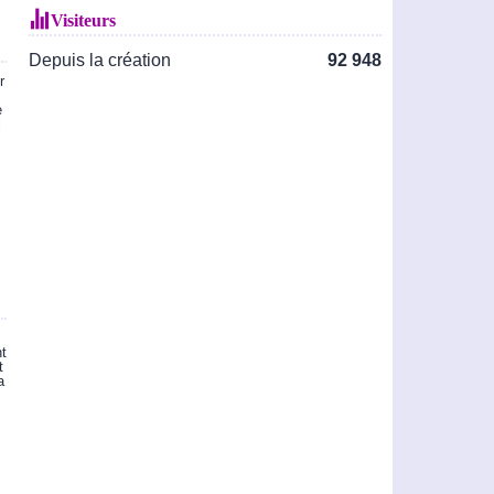
Visiteurs
Depuis la création
92 948
r
e
i
s
nt
t
a