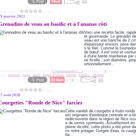
ous aimez ?
0 vote
9 janvier 2021
Grenadins de veau au basilic et à l'ananas rôti
Voici une recette facile, rapid
et gourmande. Le grenadin d
veau est une tranche de 2 c
d'épaisseur environ, prise da
s le filet. Comme le tournedo
de bœuf, il est rond et ceintur
é d'une barde maintenue par 
ne ficelle ; son diamètre, pro
ortionnellement...
Posté par EmhH4bN69 à 15:23 -
Commentaires [
…
]
- Permalien [
#
]
Tags:
oignon
,
veau
,
miel
,
huile d'olive
,
citron
,
basilic
,
ananas
Save
0
ous aimez ?
0 vote
17 août 2020
Courgettes "Ronde de Nice" farcies
Cette variété de courgette à fruits ronds
est originaire d'amérique centrale et a ét
redécouverte dans la région de Nice iss
e de semis spontanés. Actuellement en
pleine récolte, cette photo a été prise da
ns notre potager. Gorgée d'eau, la courg
tte...