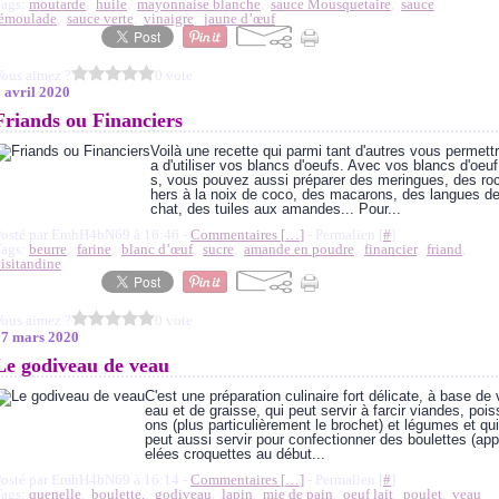
Tags:
moutarde
,
huile
,
mayonnaise blanche
,
sauce Mousquetaire
,
sauce
rémoulade
,
sauce verte
,
vinaigre
,
jaune d’œuf
ous aimez ?
0 vote
 avril 2020
Friands ou Financiers
Voilà une recette qui parmi tant d'autres vous permettr
a d'utiliser vos blancs d'oeufs. Avec vos blancs d'oeuf
s, vous pouvez aussi préparer des meringues, des ro
hers à la noix de coco, des macarons, des langues d
chat, des tuiles aux amandes... Pour...
Posté par EmhH4bN69 à 16:46 -
Commentaires [
…
]
- Permalien [
#
]
Tags:
beurre
,
farine
,
blanc d’œuf
,
sucre
,
amande en poudre
,
financier
,
friand
,
isitandine
ous aimez ?
0 vote
27 mars 2020
Le godiveau de veau
C'est une préparation culinaire fort délicate, à base de 
eau et de graisse, qui peut servir à farcir viandes, pois
ons (plus particulièrement le brochet) et légumes et qui
peut aussi servir pour confectionner des boulettes (app
elées croquettes au début...
Posté par EmhH4bN69 à 16:14 -
Commentaires [
…
]
- Permalien [
#
]
Tags:
quenelle
,
boulette.
,
godiveau
,
lapin
,
mie de pain
,
oeuf lait
,
poulet
,
veau