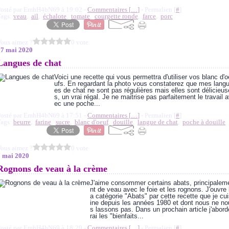
Posté par EmhH4bN69 à 19:02 -
Commentaires [
…
]
- Permalien [
#
]
Tags:
veau
,
ail
,
échalote
,
tomate
,
courgette ronde
,
farce
,
porc
ous aimez ?
0 vote
17 mai 2020
Langues de chat
Voici une recette qui vous permettra d'utiliser vos blanc d'o
ufs. En regardant la photo vous constaterez que mes lang
es de chat ne sont pas régulières mais elles sont délicieus
s, un vrai régal. Je ne maitrise pas parfaitement le travail 
ec une poche...
Posté par EmhH4bN69 à 17:51 -
Commentaires [
…
]
- Permalien [
#
]
Tags:
beurre
,
farine
,
sucre
,
blanc d'oeuf
,
douille
,
langue de chat
,
poche à douille
ous aimez ?
0 vote
7 mai 2020
Rognons de veau à la crème
J'aime consommer certains abats, principalem
nt de veau avec le foie et les rognons. J'ouvre 
a catégorie "Abats" par cette recette que je cu
ine depuis les années 1980 et dont nous ne no
s lassons pas. Dans un prochain article j'abord
rai les "bienfaits...
Posté par EmhH4bN69 à 18:29 -
Commentaires [
…
]
- Permalien [
#
]