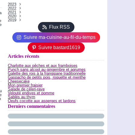
2023
2022
Juin
(1)
2021
Juillet
(1)
a
2020
Janvier
Septembre
(1)
(1)
:
2019
Août
Décembre
(1)
(4)
e
Avril
Novembre
Décembre
(1)
(6)
(4)
e
Flux RSS
Mars
Octobre
Novembre
(4)
(2)
(4)
Janvier
Septembre
Octobre
(5)
(2)
(4)
Août
Septembre
(2)
(5)
Suivre ma-cuisine-au-fil-du-temps
Juillet
Août
(1)
(11)
Juin
(22)
Suivre bastard1619
Mai
(14)
Avril
(4)
Mars
(2)
Articles récents
Février
(3)
Janvier
(2)
Charlotte aux pêches et aux framboises
Punch sans alcool au gingembre et agrumes
Galette des rois à la frangipane traditionnelle
Gaspacho de petits pois, roquette et menthe
Cheesecake
Mon premier fraisier
Salade de céleri-rave
ou
Velouté endives et pomme
e
Sablés au thym
n
Oeufs cocotte aux asperges et lardons
Derniers commentaires