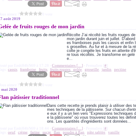
ous aimez ?
0 vote
17 août 2019
Gelée de fruits rouges de mon jardin
Récolte J’ai récolté les fruits rouges de
mon jardin durant juin et juillet. D’abord 
es framboises puis les cassis et enfin 
s groseilles. Au fur et à mesure de la ré
colte je congèle les fruits en attente d'ê
re tous récoltés. Je transforme en gelé
e...
Posté par EmhH4bN69 à 17:28 -
Commentaires [
…
]
- Permalien [
#
]
Tags:
cassis
,
framboise
,
fruits
,
fruits rouges
,
gelée
,
groseille
,
jardin
,
pectine
ous aimez ?
0 vote
2 mai 2020
Flan pâtissier traditionnel
Dans cette recette je prends plaisir à utiliser des t
mes techniques de la pâtisserie. Sur chacun d'entr
e eux il y a un lien vers "Expressions techniques 
e la pâtisserie" où vous trouverez toutes les définit
ons. Les quantités d'ingrédients sont données...
Posté par EmhH4bN69 à 18:44 -
Commentaires [
…
]
- Permalien [
#
]
Tags:
oeuf
,
crème
,
farine
,
sucre
,
flan
,
poudre à flan
,
pâte sablée
,
vanille