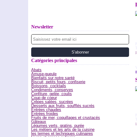
Newsletter
p
Catégories principales
V
Abats
8
Amuse-gueule
Bienfaits sur notre santé
Biscuit, petits fours, confiserie
Boissons, cocktails
Condiments, conserves
Confiture, gelée, coulis
Coup de coeur
Crêpes salées, sucrées
Desserts aux fruits, soufflés sucrés
Entrées chaudes
Entrées froides
Fruits de mer, coquillages et crustacés
Gâteaux
s
Légumes verts, gratins, purée
Les métiers et les arts de la cuisine
les termes et techniques culinaires