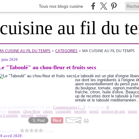
Tous nos blogs cuisine
cuisine au fil du t
MA CUISINE AU FIL DU TEMPS
>
CATEGORIES
>
MA CUISINE AU FIL DU TEMPS
 juin 2020
Le "Taboulé" au chou-fleur et fruits secs
Le taboulé est un plat d'origne liban
ise dont les ingrédients à l'origine é
aient essentiellement du persil puis
du boulgour, tomate, oignon,menth
fraîche, citron, huile d'olive. Beauc
up de recettes dont le taboulé à l'ori
entale et le taboulé méditerranéen..
Posté par EmhH4bN69 à 19:48 -
Commentaires [
…
]
- Permalien [
#
]
Tags:
oignon
,
chou-fleur
,
citron
,
coriandre
,
menthe
,
persil
,
pignon de pin
,
raisin
e Corinthe
,
taboulé
,
tomate
ous aimez ?
0 vote
0 avril 2020