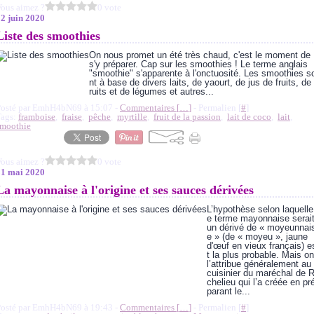
ous aimez ?
0 vote
2 juin 2020
Liste des smoothies
On nous promet un été très chaud, c'est le moment de
s'y préparer. Cap sur les smoothies ! Le terme anglais
"smoothie" s'apparente à l'onctuosité. Les smoothies s
nt à base de divers laits, de yaourt, de jus de fruits, de 
ruits et de légumes et autres...
Posté par EmhH4bN69 à 15:07 -
Commentaires [
…
]
- Permalien [
#
]
Tags:
framboise
,
fraise
,
pêche
,
myrtille
,
fruit de la passion
,
lait de coco
,
lait
,
smoothie
ous aimez ?
0 vote
31 mai 2020
La mayonnaise à l'origine et ses sauces dérivées
L’hypothèse selon laquelle
e terme mayonnaise serai
un dérivé de « moyeunnai
e » (de « moyeu », jaune
d'œuf en vieux français) e
t la plus probable. Mais on
l’attribue généralement au
cuisinier du maréchal de R
chelieu qui l’a créée en pr
parant le...
Posté par EmhH4bN69 à 19:43 -
Commentaires [
…
]
- Permalien [
#
]