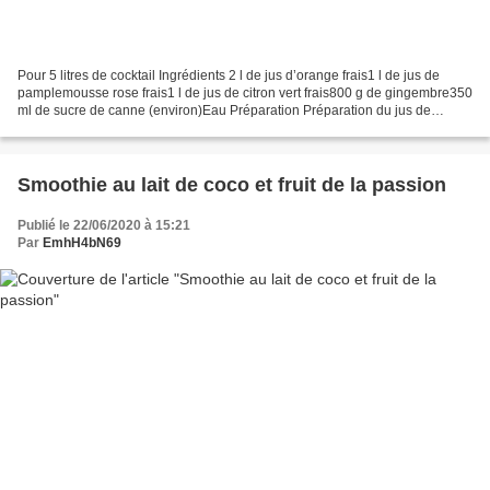
Pour 5 litres de cocktail Ingrédients 2 l de jus d’orange frais1 l de jus de
pamplemousse rose frais1 l de jus de citron vert frais800 g de gingembre350
ml de sucre de canne (environ)Eau Préparation Préparation du jus de
gingembre à ma façon Epluchez,...
Smoothie au lait de coco et fruit de la passion
Publié le 22/06/2020 à 15:21
Par
EmhH4bN69