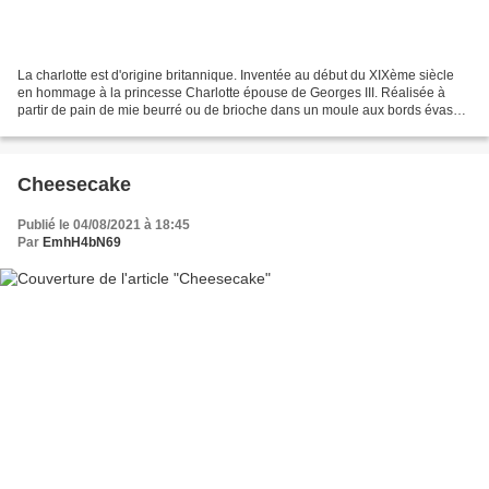
La charlotte est d'origine britannique. Inventée au début du XIXème siècle
en hommage à la princesse Charlotte épouse de Georges III. Réalisée à
partir de pain de mie beurré ou de brioche dans un moule aux bords évasés,
la charlotte était au départ remplie...
Cheesecake
Publié le 04/08/2021 à 18:45
Par
EmhH4bN69