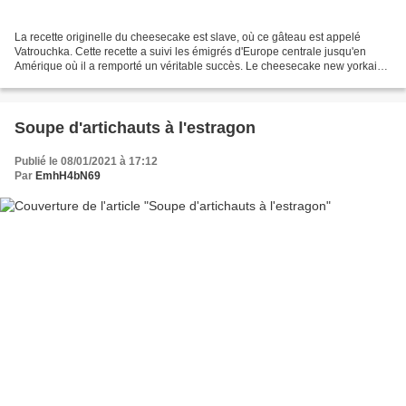
La recette originelle du cheesecake est slave, où ce gâteau est appelé
Vatrouchka. Cette recette a suivi les émigrés d'Europe centrale jusqu'en
Amérique où il a remporté un véritable succès. Le cheesecake new yorkais
est réalisé avec du cream cheese que...
Soupe d'artichauts à l'estragon
Publié le 08/01/2021 à 17:12
Par
EmhH4bN69